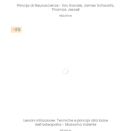
Principi di Neuroscienze - Eric Kandel, James Schwartz,
Thomas Jessell
182,00 €
-5%
Lesioni intraossee. Tecniche e principi alla base
dell'osteopatia - Massimo Valente
35,00 €