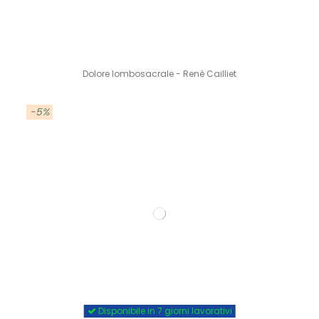
Dolore lombosacrale - Renè Cailliet
-5%
Disponibile in 7 giorni lavorativi