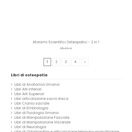
Aforismi Scientifici Osteopatici - 2 in 1
25,00 €
1
2
3
4
Libri di osteopatia
Libri di Anatomia Umana
Libri Arti inferiori
Libri Arti Superiori
Libri articolazione sacro iliaca
Libri Cranio sacrale
Libri di Embriologia
Libri di Fisiologia Umana
Libri di Manipolazione Fasciale
Libri di Manipolazione Viscerale
Libri di Neurologia
Libri di Odontoiatria e articolazione temporo-mandibolare