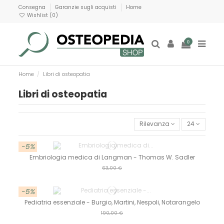
Consegna
Garanzie sugli acquisti
Home
Wishlist (
0
)
0
Home
Libri di osteopatia
Libri di osteopatia
Rilevanza
24
-5%
Embriologia medica di Langman - Thomas W. Sadler
63,00 €
-5%
Pediatria essenziale - Burgio, Martini, Nespoli, Notarangelo
190,00 €