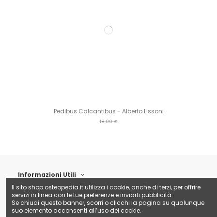
Pedibus Calcantibus - Alberto Lissoni
18,00 €
Informazioni Utili
Il sito shop.osteopedia.it utilizza i cookie, anche di terzi, per offrire
servizi in linea con le tue preferenze e inviarti pubblicità.
Contattaci
Se chiudi questo banner, scorri o clicchi la pagina su qualunque
suo elemento acconsenti all’uso dei cookie.