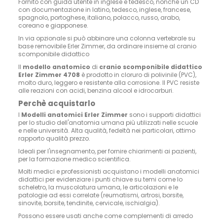
Fornito con guida utente in inglese e tedesco, nonché un CD
con documentazione in latino, tedesco, inglese, francese,
spagnolo, portoghese, italiano, polacco, russo, arabo,
coreano e giapponese.
In via opzionale si può abbinare una
colonna vertebrale su
base removibile Erler Zimmer
, da ordinare insieme al cranio
scomponibile didattico
Il
modello anatomico
di
cranio scomponibile didattico
Erler Zimmer 4708
è prodotto in cloruro di polivinile (PVC),
molto duro, leggero e resistente alla corrosione. Il PVC resiste
alle reazioni con acidi, benzina alcool e idrocarburi.
Perchè acquistarlo
I
Modelli anatomici Erler Zimmer
sono i supporti didattici
per lo studio dell'anatomia umana più utilizzati nelle scuole
e nelle università. Alta qualità, fedeltà nei particolari, ottimo
rapporto qualità prezzo.
Ideali per l'insegnamento, per fornire chiarimenti ai pazienti,
per la formazione medico scientifica.
Molti medici e professionisti acquistano i modelli anatomici
didattici per evidenziare i punti chiave su temi come lo
scheletro, la muscolatura umana, le articolazioni e le
patologie ad essi correlate (reumatismi, artrosi, borsite,
sinovite, borsite, tendinite, cervicale, ischialgia).
Possono essere usati anche come complementi di arredo