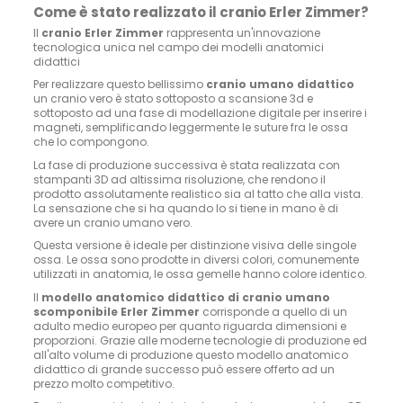
Come è stato realizzato il cranio Erler Zimmer?
Il
cranio Erler Zimmer
rappresenta un'innovazione
tecnologica unica nel campo dei modelli anatomici
didattici
Per realizzare questo bellissimo
cranio umano didattico
un cranio vero è stato sottoposto a scansione 3d e
sottoposto ad una fase di modellazione digitale per inserire i
magneti, semplificando leggermente le suture fra le ossa
che lo compongono.
La fase di produzione successiva è stata realizzata con
stampanti 3D ad altissima risoluzione, che rendono il
prodotto assolutamente realistico sia al tatto che alla vista.
La sensazione che si ha quando lo si tiene in mano è di
avere un cranio umano vero.
Questa versione è ideale per distinzione visiva delle singole
ossa. Le ossa sono prodotte in diversi colori, comunemente
utilizzati in anatomia, le ossa gemelle hanno colore identico.
Il
modello anatomico didattico di cranio umano
scomponibile Erler Zimmer
corrisponde a quello di un
adulto medio europeo per quanto riguarda dimensioni e
proporzioni. Grazie alle moderne tecnologie di produzione ed
all'alto volume di produzione questo modello anatomico
didattico di grande successo può essere offerto ad un
prezzo molto competitivo.