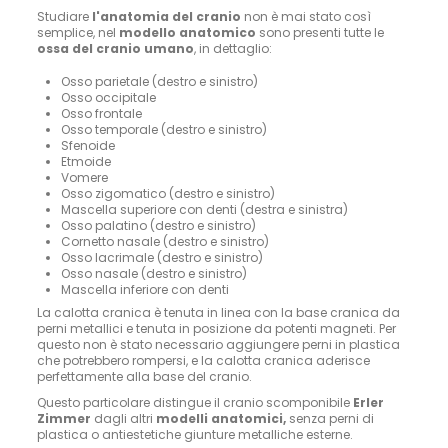
Studiare
l'anatomia del cranio
non è mai stato così
semplice, nel
modello anatomico
sono presenti tutte le
ossa del cranio umano
, in dettaglio:
Osso parietale (destro e sinistro)
Osso occipitale
Osso frontale
Osso temporale (destro e sinistro)
Sfenoide
Etmoide
Vomere
Osso zigomatico (destro e sinistro)
Mascella superiore con denti (destra e sinistra)
Osso palatino (destro e sinistro)
Cornetto nasale (destro e sinistro)
Osso lacrimale (destro e sinistro)
Osso nasale (destro e sinistro)
Mascella inferiore con denti
La calotta cranica è tenuta in linea con la base cranica da
perni metallici e tenuta in posizione da potenti magneti. Per
questo non è stato necessario aggiungere perni in plastica
che potrebbero rompersi, e la calotta cranica aderisce
perfettamente alla base del cranio.
Questo particolare distingue il cranio scomponibile
Erler
Zimmer
dagli altri
modelli anatomici,
senza perni di
plastica o antiestetiche giunture metalliche esterne.