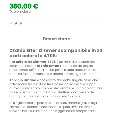
380,00 €
Tasse incluse
Descrizione
Cranio Erler Zimmer scomponibile in 22
parti colorato 4708:
Il cranio erler zimmer 4708
è un modello anatomico
scomponibile del
cranio umano
, semplice da capire,
rappresenta un'ottima scelta per lo studio anatomico di
base ed è raccomandabile anche come regalo medico.
Il
cranio umano
è composto da molte singole ossa che
aderiscono le une alle altre solo nel corso dello sviluppo. Il
nuovo cranio scomponibile Erler Zimmer è un calco naturale
che evidenza con chiarezza la struttura complessa del
cranio, in quanto si può scomporre in 22 ossa.
Le singole ossa si possono unire nuovamente grazie agli
elementi di connessione robusti e quasi invisibili che si
trovano nelle suture craniche leggermente semplificate.